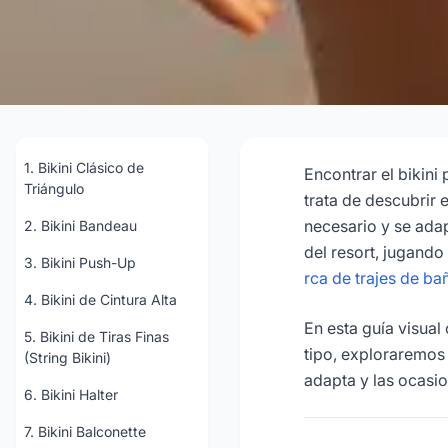
12 Tipos de Bikinis
para Ca
1. Bikini Clásico de
Encontrar el bikin
Triángulo
trata de descubrir 
necesario y se adap
2. Bikini Bandeau
202
del resort, jugand
3. Bikini Push-Up
rca de trajes de ba
Consu
4. Bikini de Cintura Alta
En esta guía visual
5. Bikini de Tiras Finas
tipo, exploraremos 
(String Bikini)
adapta y las ocasio
6. Bikini Halter
7. Bikini Balconette