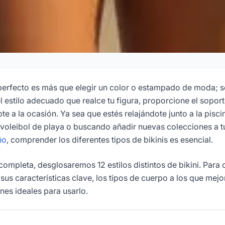
: Guía Visual Completa
da Estilo
i perfecto es más que elegir un color o estampado de moda; s
el estilo adecuado que realce tu figura, proporcione el sopor
te a la ocasión. Ya sea que estés relajándote junto a la pisci
6-06
Dayu
o voleibol de playa o buscando añadir nuevas colecciones a 
ño
, comprender los diferentes tipos de bikinis es esencial.
ltar Ahora
 completa, desglosaremos 12 estilos distintos de bikini. Para
sus características clave, los tipos de cuerpo a los que mejo
nes ideales para usarlo.