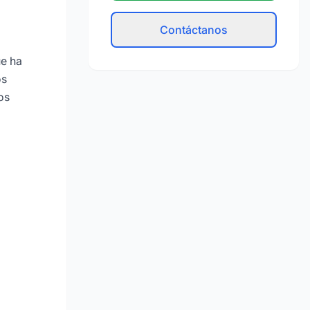
Contáctanos
ue ha
os
os