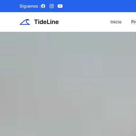
Síguenos :
Facebook
Instagram
YouTube
TideLine
Inicio
Pr