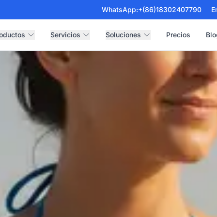
WhatsApp:
+(86)18302407790
E
oductos
Servicios
Soluciones
Precios
Blo