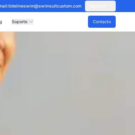
mail:
tidelineswim@swimsuitcustom.com
Spanish
g
Soporte
Contacto