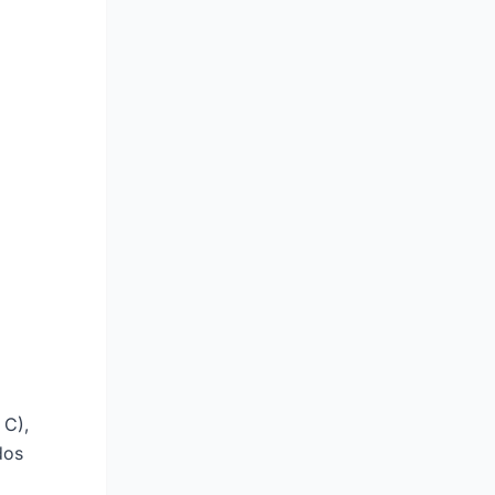
 C),
dos