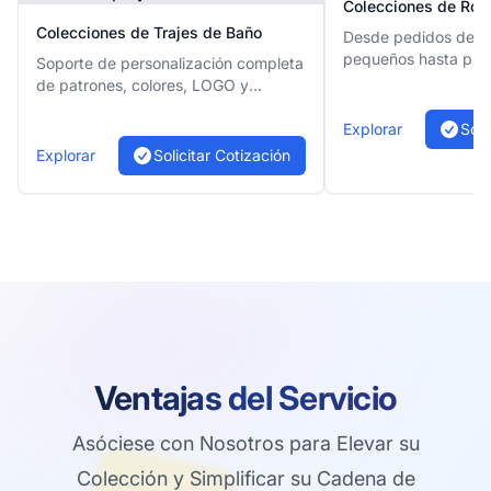
Colecciones de Rop
Colecciones de Trajes de Baño
Desde pedidos de pr
pequeños hasta pro
Soporte de personalización completa
escala, proporciona
de patrones, colores, LOGO y
de producción flexib
tamaños para satisfacer las
necesidades de su marca
Explorar
Soli
Explorar
Solicitar Cotización
Ventajas del Servicio
Asóciese con Nosotros para Elevar su
Colección y Simplificar su Cadena de