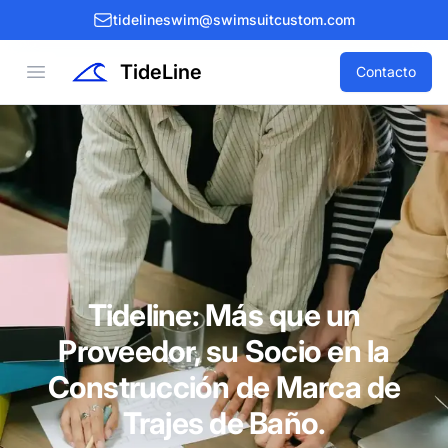
tidelineswim@swimsuitcustom.com
TideLine
Open menu
Contacto
Tideline: Más que un
Proveedor, su Socio en la
Construcción de Marca de
Trajes de Baño.