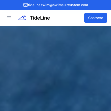
tidelineswim@swimsuitcustom.com
TideLine
Open menu
Contacto