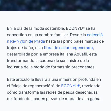
De Redes Fantasma a Trajes de
Baño Chic: La Historia de
En la ola de la moda sostenible, ECONYL® se ha
ECONYL®
convertido en un nombre familiar. Desde la
colecció
n Re-Nylon de Prada
hasta las principales marcas de
2026-03
Dayu
trajes de baño, esta
fibra de nailon regenerado
,
desarrollada por la empresa italiana Aquafil, está
transformando la cadena de suministro de la
Consultar Ahora
industria de la moda de formas sin precedentes.
Este artículo le llevará a una inmersión profunda en
el "viaje de regeneración" de
ECONYL®
, revelando
cómo transforma las redes de pesca desechadas
del fondo del mar en piezas de moda de alta gama.