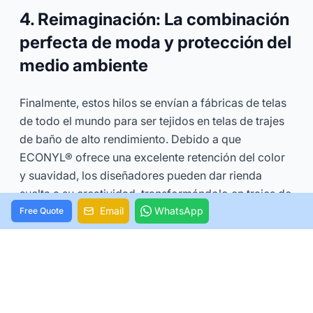
4. Reimaginación: La combinación
perfecta de moda y protección del
medio ambiente
Finalmente, estos hilos se envían a fábricas de telas
de todo el mundo para ser tejidos en telas de trajes
de baño de alto rendimiento. Debido a que
ECONYL® ofrece una excelente retención del color
y suavidad, los diseñadores pueden dar rienda
suelta a su creatividad, transformándolo en trajes de
baño de moda coloridos y bien confeccionados.
Email
WhatsApp
Free Quote
5. Impacto ambiental: La promesa
verde detrás de los datos