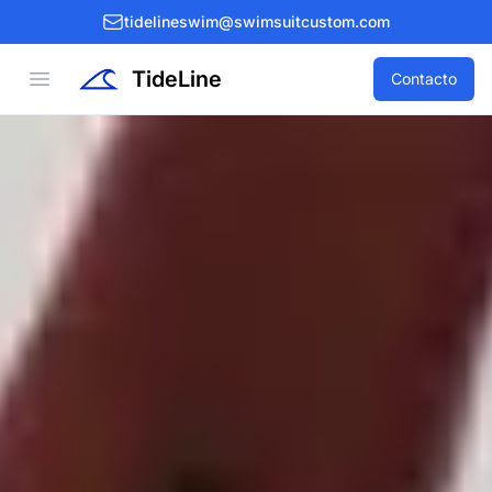
tidelineswim@swimsuitcustom.com
TideLine
Open menu
Contacto