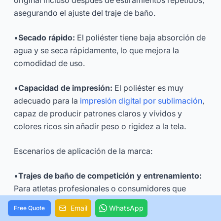
original incluso después de estiramientos repetidos,
asegurando el ajuste del traje de baño.
•
Secado rápido:
El poliéster tiene baja absorción de
agua y se seca rápidamente, lo que mejora la
comodidad de uso.
•
Capacidad de impresión:
El poliéster es muy
adecuado para la
impresión digital por sublimación
,
capaz de producir patrones claros y vívidos y
colores ricos sin añadir peso o rigidez a la tela.
Escenarios de aplicación de la marca:
•
Trajes de baño de competición y entrenamiento:
Para atletas profesionales o consumidores que
nadan con frecuencia, los trajes de baño de
Email
WhatsApp
Free Quote
poliéster son la mejor opción. Las marcas pueden