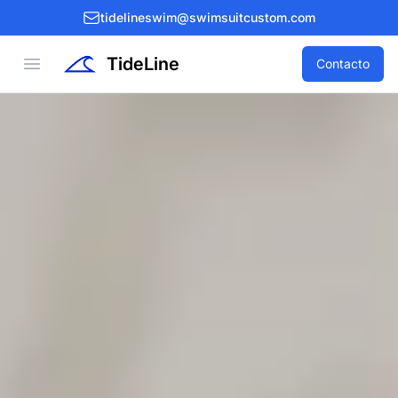
tidelineswim@swimsuitcustom.com
TideLine
Open menu
Contacto