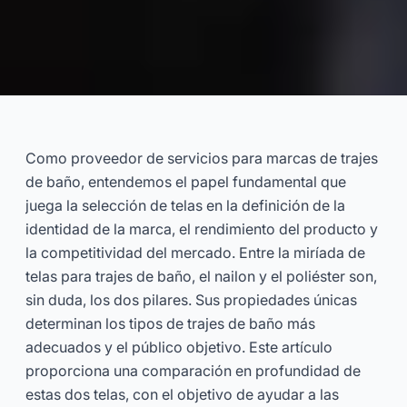
Trajes de baño de nailon vs.
poliéster: ¿Qué tejido es mejor
Como proveedor de servicios para marcas de trajes
para tu marca? (Guía B2B)
de baño, entendemos el papel fundamental que
juega la selección de telas en la definición de la
2025-02
Dayu
identidad de la marca, el rendimiento del producto y
la competitividad del mercado. Entre la miríada de
telas para trajes de baño, el nailon y el poliéster son,
Consultar Ahora
sin duda, los dos pilares. Sus propiedades únicas
determinan los tipos de trajes de baño más
adecuados y el público objetivo. Este artículo
proporciona una comparación en profundidad de
estas dos telas, con el objetivo de ayudar a las