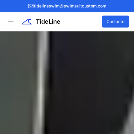
tidelineswim@swimsuitcustom.com
TideLine
Open menu
Contacto