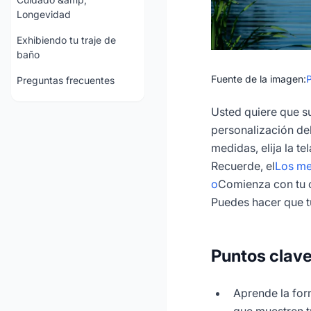
Longevidad
Exhibiendo tu traje de
baño
Fuente de la imagen:
Preguntas frecuentes
Usted quiere que su
personalización del
medidas, elija la t
Recuerde, el
Los me
o
Comienza con tu c
Puedes hacer que tu
Puntos clav
Aprende la for