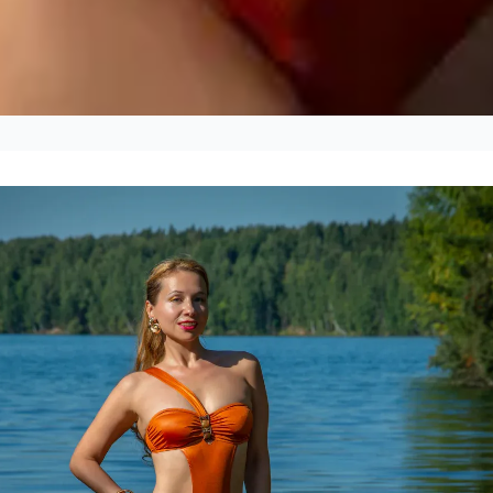
os para personalizar
a un ajuste perfecto
5-08
Tisah
ltar Ahora