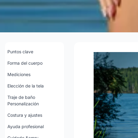
Los mejores consej
trajes de baño par
Puntos clave
Forma del cuerpo
202
Mediciones
Elección de la tela
Consu
Traje de baño
Personalización
Costura y ajustes
Ayuda profesional
Cuidado &amp;