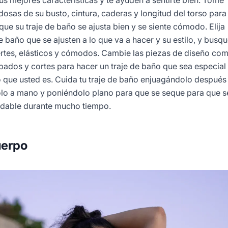
s mejores características y te ayuden a sentirte bien. Tome
osas de su busto, cintura, caderas y longitud del torso para
ue su traje de baño se ajusta bien y se siente cómodo. Elija
de baño que se ajusten a lo que va a hacer y su estilo, y busq
ertes, elásticos y cómodos. Cambie las piezas de diseño co
pados y cortes para hacer un traje de baño que sea especial
o que usted es. Cuida tu traje de baño enjuagándolo después
olo a mano y poniéndolo plano para que se seque para que s
dable durante mucho tiempo.
uerpo