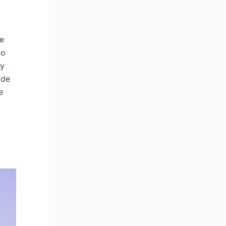
ue
mo
 y
 de
e