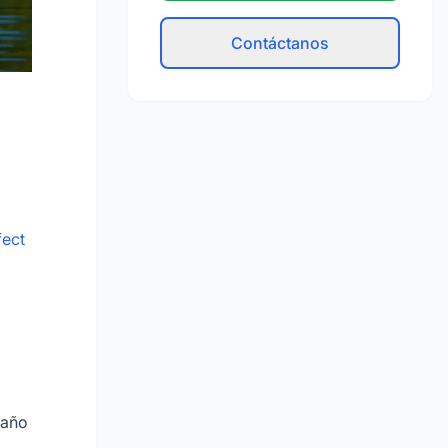
Contáctanos
fect
baño