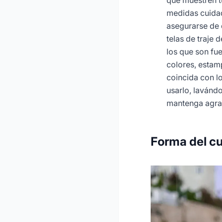
que muestren tu
medidas cuidad
asegurarse de q
telas de traje 
los que son fu
colores, estam
coincida con l
usarlo, lavánd
mantenga agra
Forma del c