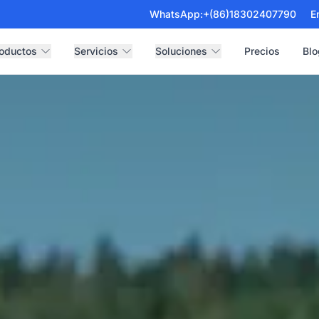
WhatsApp:
+(86)18302407790
E
oductos
Servicios
Soluciones
Precios
Blo