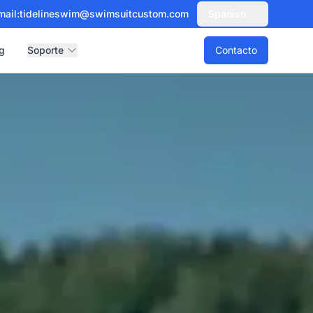
mail:
tidelineswim@swimsuitcustom.com
Spanish
g
Soporte
Contacto